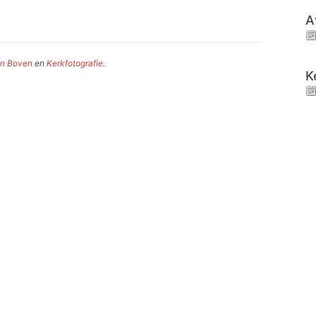
A
an Boven
en
Kerkfotografie
.
K