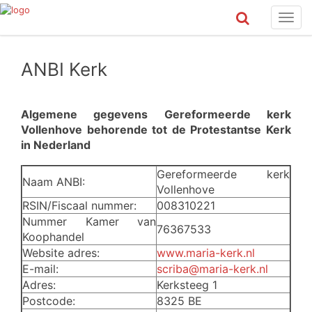
Toggl
navig
ANBI Kerk
Algemene gegevens Gereformeerde kerk
Vollenhove behorende tot de Protestantse Kerk
in Nederland
Gereformeerde kerk
Naam ANBI:
Vollenhove
RSIN/Fiscaal nummer:
008310221
Nummer Kamer van
76367533
Koophandel
Website adres:
www.maria-kerk.nl
E-mail:
scriba@maria-kerk.nl
Adres:
Kerksteeg 1
Postcode:
8325 BE