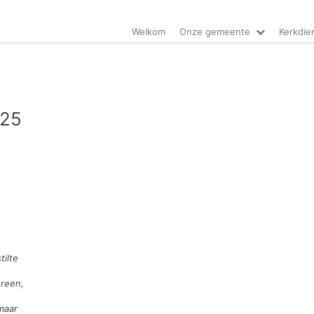
Welkom
Onze gemeente
Kerkdie
025
ilte
ereen,
maar